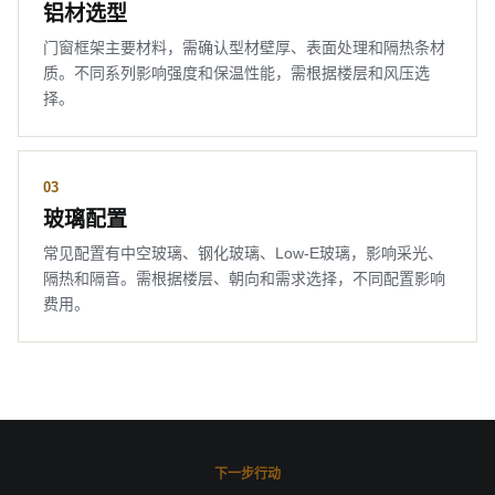
铝材选型
门窗框架主要材料，需确认型材壁厚、表面处理和隔热条材
质。不同系列影响强度和保温性能，需根据楼层和风压选
择。
03
玻璃配置
常见配置有中空玻璃、钢化玻璃、Low-E玻璃，影响采光、
隔热和隔音。需根据楼层、朝向和需求选择，不同配置影响
费用。
下一步行动